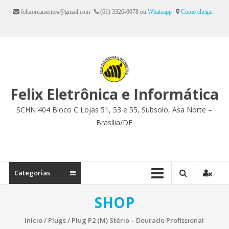
Ir
felixorcamentos@gmail.com
(61) 3326-0078 ou
Whatsapp
Como chegar
para
o
conteúdo
Felix Eletrônica e Informática
SCHN 404 Bloco C Lojas 51, 53 e 55, Subsolo, Asa Norte –
Brasília/DF
Categorias
SHOP
Início
/
Plugs
/ Plug P2 (M) Stério – Dourado Profissional