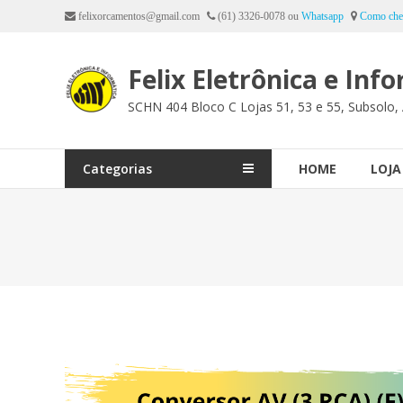
Ir
felixorcamentos@gmail.com
(61) 3326-0078 ou
Whatsapp
Como che
para
o
Felix Eletrônica e Inf
conteúdo
SCHN 404 Bloco C Lojas 51, 53 e 55, Subsolo, 
Categorias
HOME
LOJA