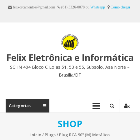
Ir
felixorcamentos@gmail.com
(61) 3326-0078 ou
Whatsapp
Como chegar
para
o
conteúdo
Felix Eletrônica e Informática
SCHN 404 Bloco C Lojas 51, 53 e 55, Subsolo, Asa Norte –
Brasília/DF
Categorias
SHOP
Início
/
Plugs
/ Plug RCA 90º (M) Metálico